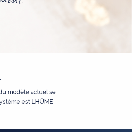
.
s du modèle actuel se
cosystème est LHŪME