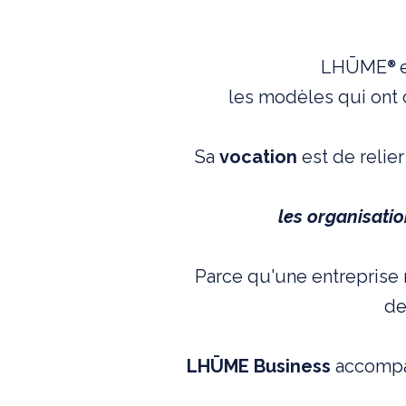
LHŪME
®
les modèles qui ont c
Sa
vocation
est de relier
les organisatio
Parce qu'une entreprise 
de
LHŪME Business
accompag