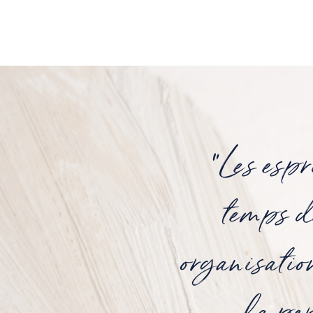
"Les espr
temps de
organisatio
la pe