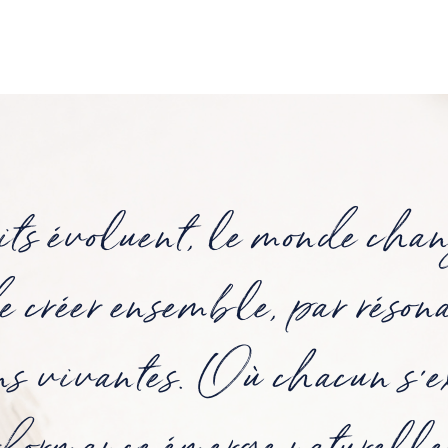
its évoluent, le monde chan
 créer ensemble, par réson
ns vivantes. Où chacun s'e
rformance émerge naturelle