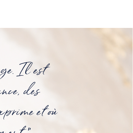
ge. Il est
ance, des
xprime et où
ment."