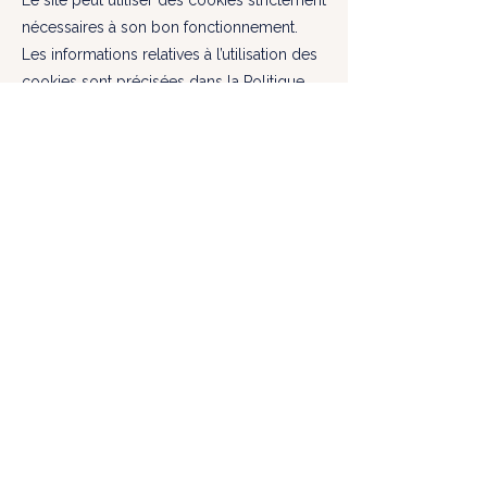
Le site peut utiliser des cookies strictement
nécessaires à son bon fonctionnement.
Les informations relatives à l’utilisation des
cookies sont précisées dans la Politique
de cookies.
Hébergement
Site hébergé par : Wix.com Ltd
Adresse
: 40 Namal Tel Aviv St., Tel Aviv
6350671
- Israël
Site web
:
https://www.wix.com
Droit applicable
Le présent site est régi par le droit suisse.
En cas de litige, les tribunaux suisses sont
seuls compétents.
©Valérie Varnhagen – LHŪME
Tous droits réservés.